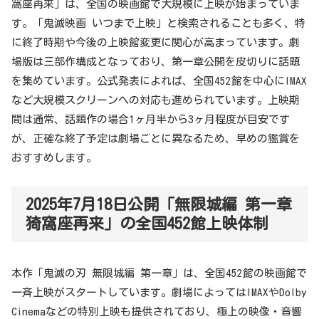
窩座再来」は、全国の映画館で大規模に上映が始まっていま
す。「鬼滅映画 いつまで上映」と検索されることも多く、特
に終了時期や今後の上映館変更に関心が高まっています。劇
場版は三部作構成となっており、第一章公開を皮切りに話題
を集めています。公式発表によれば、全国452館を中心にIMAX
など大規模スクリーンへの対応も進められています。上映期
間は通常、話題作の場合1ヶ月半から3ヶ月程度が目安です
が、正確な終了予定は劇場ごとに異なるため、早めの鑑賞を
おすすめします。
2025年7月18日公開「無限城編 第一章
猗窩座再来」の全国452館上映体制
本作「鬼滅の刃 無限城編 第一章」は、全国452館の映画館で
一斉上映がスタートしています。劇場によってはIMAXやDolby
Cinemaなどの特別上映も提供されており、極上の映像・音響