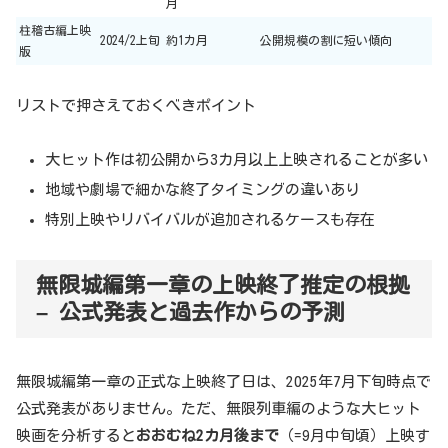
月
柱稽古編上映
2024/2上旬
約1カ月
公開規模の割に短い傾向
版
リストで押さえておくべきポイント
大ヒット作は初公開から3カ月以上上映されることが多い
地域や劇場で細かな終了タイミングの違いあり
特別上映やリバイバルが追加されるケースも存在
無限城編第一章の上映終了推定の根拠
– 公式発表と過去作からの予測
無限城編第一章の正式な上映終了日は、2025年7月下旬時点で
公式発表がありません。ただ、無限列車編のような大ヒット
映画を分析すると
おおむね2カ月後まで
（=9月中旬頃）上映す