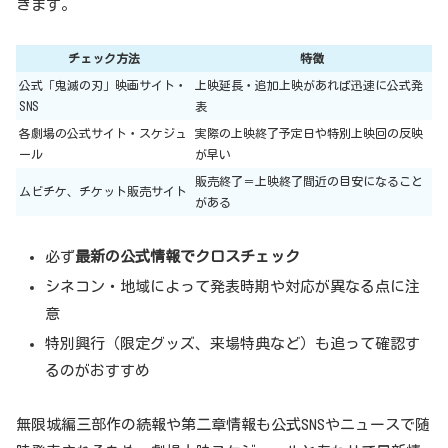
きます。
チェック方法
特徴
公式「鬼滅の刃」映画サイト・
上映延長・追加上映があれば迅速に公式発
SNS
表
各劇場の公式サイト・スケジュ
実際の上映終了予定日や特別上映回の反映
ール
が早い
販売終了＝上映終了間近の目安になること
ムビチケ、チケット販売サイト
がある
必ず
最新の公式情報でクロスチェック
シネコン・地域によって発表時期や対応が異なる点に注
意
特別興行（限定グッズ、来場特典など）も追って確認す
るのがおすすめ
無限城編三部作の続報や第二章情報も公式SNSやニュースで随