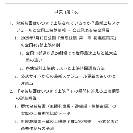
目次
鬼滅映画はいつまで上映されているのか？最新上映スケ
ジュールと全国上映館情報 – 公式発表を完全網羅
2025年7月18日公開「無限城編 第一章 猗窩座再来」
の全国452館上映体制
全国11都道府県24劇場での世界最速上映と拡大公
開の違い
各地域別上映館リストと上映時間調査方法
公式サイトからの最新スケジュール更新の追い方と
注意点
「鬼滅映画はいつまで上映？」の疑問に答える上演期間
の詳細解説
歴代鬼滅映画（無限列車編・遊郭編・柱稽古編）の
実際の上映期間比較データ
無限城編第一章の上映終了推定の根拠 – 公式発表と
過去作からの予測