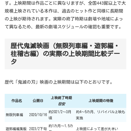
す。上映期間は作品ごとに異なりますが、全国443館以上で大
規模上映されている本作は、過去のヒット作と同様に長期間
の上映が期待されます。実際の終了時期は劇場や地域によっ
て異なるため、最新の劇場スケジュールの確認も重要です。
歴代鬼滅映画（無限列車編・遊郭編・
柱稽古編）の実際の上映期間比較デー
タ
歴代「鬼滅の刃」映画の上映期間は以下のとおりです。
上映終了時期
作品名
公開日
上映期間の特徴
目安
約2021/2～3月
約4～5カ月、リバイバル上映も
無限列車編
2020/10/16
頃
実施
約1カ月～1.5カ
遊郭編編集版
2023/2下旬
上映館によって差が大きい