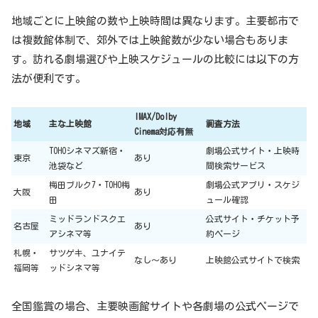
地域ごとに上映館の数や上映時間は異なります。主要都市で
は複数館体制で、郊外では上映館数が少ない場合もありま
す。訪れる劇場選びや上映スケジュールの比較には以下の方
法が便利です。
IMAX/Dolby
地域
主な上映館
調査方法
Cinema対応有無
TOHOシネマズ新宿・
劇場公式サイト・上映時
東京
あり
池袋など
間検索サービス
梅田ブルク7・TOHO梅
劇場公式アプリ・スケジ
大阪
あり
田
ュール確認
ミッドランドスクエ
公式サイト・チケット予
名古屋
あり
アシネマ等
約ページ
札幌・
サツゲキ、ユナイテ
なし〜あり
上映館公式サイトで検索
福岡等
ッドシネマ等
全国鑑賞の場合、主要映画館サイトや各劇場の公式ページで