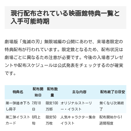
現行配布されている映画館特典一覧と
入手可能時期
劇場版「鬼滅の刃」無限城編の公開にあわせ、来場者限定の
特典配布が行われています。限定数となるため、配布状況は
劇場ごとに異なるため注意が必要です。今後の入場者プレゼ
ントや配布スケジュールは公式発表をチェックするのが確実
です。
配布開
配布数
特典名
主な内容
配布終了日目安
始日
量
第一弾描き下ろ
7月18
限定100
オリジナルストーリ
無くなり次第終
し冊子
日
万部
ー・イラスト
了
第二弾イラスト
8月上
限定50
人気キャラクター集合
配布開始から1
カード
旬
万枚
イラスト
週間程度