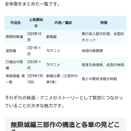
全体像をまとめた一覧です。
上映開始
作品名
内容／編成
特徴
日
2020年10
興行収入歴代記録、全国的
無限列車編
劇場版
月
大ヒット
2021年×
遊郭編
TVアニメ
物語の新展開
月
刀鍛冶の里
2023年×
TVアニメ
高度な映像美、成長の物語
編
月
無限城編 第
2025年7月
劇場公開（三部作の
鬼との最終決戦が始動
一章
18日
第1章）
それぞれの映画・アニメがストーリーとして緊密につながっ
ていることが大きな魅力です。
無限城編三部作の構造と各章の見どこ