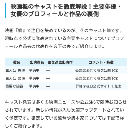
映画楓のキャストを徹底解説！主要俳優・
女優のプロフィールと作品の裏側
映画『楓』で注目を集めているのが、そのキャスト陣です。
現時点で公式に発表されている主要キャストについてプロフ
ィールや過去の代表作を以下の表でご紹介します。
役名
出演者名
主な過去出演作
コメント・特徴
主人公 男性
準備中
—
公式発表にて順次公開予定
主人公 女性
準備中
—
公式発表にて順次公開予定
重要な脇役
準備中
—
詳細は後日公式サイトで発表
キャスト発表は多くの映画ニュースや公式SNSで随時お知らせ
されています。新しい情報が入り次第アップデートされてい
く予定です。確定している監督や脚本家については下記で詳
しくご紹介します。