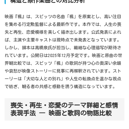
構造と原作楽曲との対比分析
映画『楓』は、スピッツの名曲「楓」を原案とし、高い注目
を集める行定勲監督による最新作です。本作では、人生の喪
失と再生、恋愛模様を美しく描き出します。公式発表によれ
ば、主演や主要キャストは現時点で未発表となっています。
しかし、脚本は髙橋泉氏が担当し、繊細な心理描写が期待さ
れています。公開日は2025年12月予定です。映画と原曲の世
界観比較では、スピッツ「楓」の歌詞が持つ心の奥深い余韻
や哀愁が映像ストーリーに見事に再解釈されています。スト
ーリーは「大切な人との別れ」や人生の転換点を温かな視点
で紡ぎ、観る者の共感と感動を誘う構造になっています。
喪失・再生・恋愛のテーマ詳細と感情
表現手法 ― 映画と歌詞の物語比較