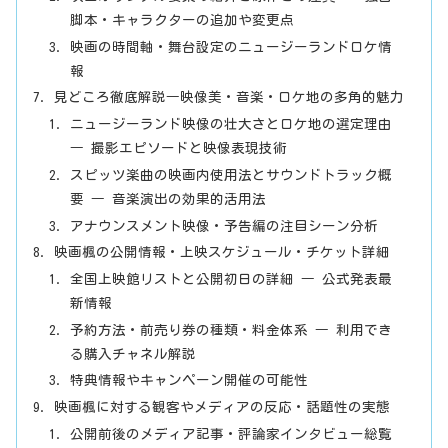
脚本・キャラクターの追加や変更点
映画の時間軸・舞台設定のニュージーランドロケ情
報
見どころ徹底解説―映像美・音楽・ロケ地の多角的魅力
ニュージーランド映像の壮大さとロケ地の選定理由
― 撮影エピソードと映像表現技術
スピッツ楽曲の映画内使用法とサウンドトラック概
要 ― 音楽演出の効果的活用法
アナウンスメント映像・予告編の注目シーン分析
映画楓の公開情報・上映スケジュール・チケット詳細
全国上映館リストと公開初日の詳細 ― 公式発表最
新情報
予約方法・前売り券の種類・料金体系 ― 利用でき
る購入チャネル解説
特典情報やキャンペーン開催の可能性
映画楓に対する観客やメディアの反応・話題性の実態
公開前後のメディア記事・評論家インタビュー総覧