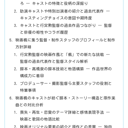
ろ ― キャストの特徴と役柄の深掘り
助演キャストや特別出演者の紹介と過去代表作 ―
キャスティングチョイスの意図や期待度
キャストと行定勲監督の過去作品つながり ― 監督
と俳優の相性やコラボ履歴
映画楓に集う監督・制作スタッフのプロフィールと制作
方針詳細
行定勲監督の映画作風と「楓」での新たな挑戦 ―
監督の過去代表作と監督スタイル解析
脚本・髙橋泉の脚本技術と物語構築 ― 作品世界の
構成力に着目
プロデューサー・撮影監督ら主要スタッフの役割と
特筆事項
映画楓のキャストが紡ぐ脚本・ストーリー構造と原作楽
曲との対比分析
喪失・再生・恋愛のテーマ詳細と感情表現手法 ―
映画と歌詞の物語比較
映画オリジナル要素の紹介と原作との差異 ― 独自