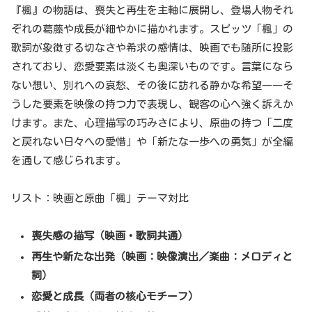
『楓』の物語は、喪失と再生を主軸に展開し、登場人物それ
ぞれの葛藤や成長が細やかに描かれます。スピッツ「楓」の
歌詞が象徴する切なさや希求の感情は、映画でも随所に投影
されており、恋愛要素は淡くも奥深いものです。言葉になら
ない想い、別れへの哀愁、その後に訪れる静かな希望――そ
うした要素を映像の持つ力で表現し、観客の心へ強く訴えか
けます。また、心理描写の巧みさにより、原曲の持つ「二度
と戻れない日々への愛惜」や「新たな一歩への勇気」が全編
を通して感じられます。
リスト：映画と原曲「楓」テーマ対比
喪失感の描写（映画・歌詞共通）
再生や新たな出発（映画：映像演出／楽曲：メロディと
詞）
恋愛と成長（両者の核心モチーフ）