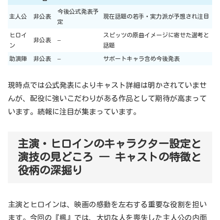
今後公式発表予
主人公
非公表
現在話題の若手・実力派が予想され注目
定
ヒロイ
スピッツの原曲イメージに寄せた選考と
非公表
–
ン
話題
助演陣
非公表
–
サポートキャラ含め今後発表
現時点では公式発表によりキャスト詳細は明かされていませ
んが、配役に強いこだわりがある作品として期待が高まって
います。続報に注目が集まっています。
主演・ヒロインのキャラクター設定と
演技の見どころ ― キャストの特徴と
役柄の深掘り
主演とヒロインは、映画の感動を左右する重要な役割を担い
ます。今回の『楓』では、大切な人を喪失した主人公の内面