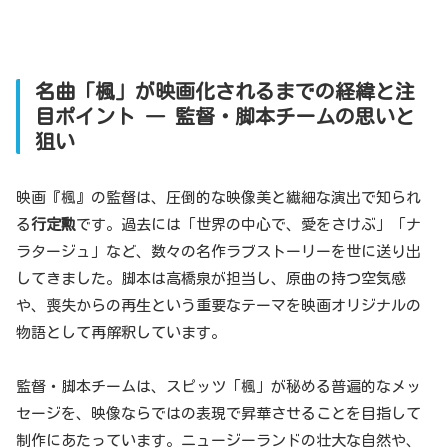
名曲「楓」が映画化されるまでの経緯と注
目ポイント ― 監督・脚本チームの思いと
狙い
映画『楓』の監督は、圧倒的な映像美と繊細な演出で知られ
る
行定勲
です。過去には「世界の中心で、愛をさけぶ」「ナ
ラタージュ」など、数々の名作ラブストーリーを世に送り出
してきました。脚本は高橋泉が担当し、原曲の持つ空気感
や、喪失からの再生という重要なテーマを映画オリジナルの
物語として再解釈しています。
監督・脚本チームは、スピッツ「楓」が秘める普遍的なメッ
セージを、映像ならではの表現で昇華させることを目指して
制作にあたっています。ニュージーランドの壮大な自然や、