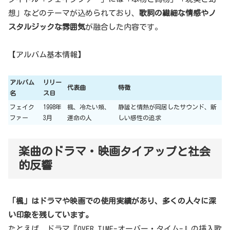
想」などのテーマが込められており、
歌詞の繊細な情感やノ
スタルジックな雰囲気
が融合した内容です。
【アルバム基本情報】
アルバム
リリー
代表曲
特徴
名
ス日
フェイク
1998年
楓、冷たい頬、
静謐と情熱が同居したサウンド、新
ファー
3月
運命の人
しい感性の追求
楽曲のドラマ・映画タイアップと社会
的反響
「楓」はドラマや映画での使用実績があり、多くの人々に深
い印象を残しています。
たとえば、ドラマ『OVER TIME-オーバー・タイム-』の挿入歌