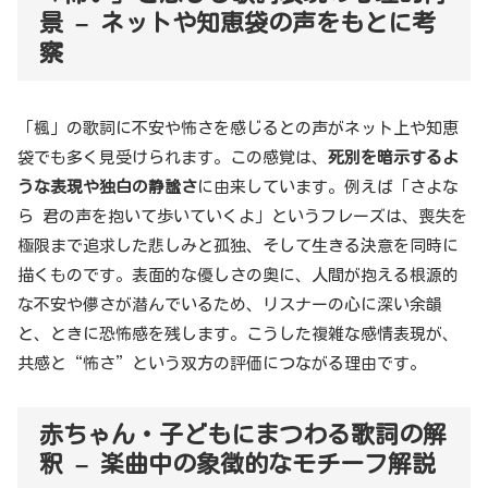
景 – ネットや知恵袋の声をもとに考
察
「楓」の歌詞に不安や怖さを感じるとの声がネット上や知恵
袋でも多く見受けられます。この感覚は、
死別を暗示するよ
うな表現や独白の静謐さ
に由来しています。例えば「さよな
ら 君の声を抱いて歩いていくよ」というフレーズは、喪失を
極限まで追求した悲しみと孤独、そして生きる決意を同時に
描くものです。表面的な優しさの奥に、人間が抱える根源的
な不安や儚さが潜んでいるため、リスナーの心に深い余韻
と、ときに恐怖感を残します。こうした複雑な感情表現が、
共感と“怖さ”という双方の評価につながる理由です。
赤ちゃん・子どもにまつわる歌詞の解
釈 – 楽曲中の象徴的なモチーフ解説