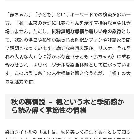
「赤ちゃん」「子ども」というキーワードでの検索が多い一
方、「楓」本来の歌詞には赤ちゃんを示す直接的な言葉は登
場しません。ただし、
純粋無垢な感情や新しい命の象徴
とし
て、歌詞の儚さや希望が語られる解釈がファンや評論家の間
で話題となっています。繊細な感情表現が、リスナーそれぞ
れの大切な人や心に浮かぶ存在（子ども・赤ちゃん）に重ね
合わせられ、よりパーソナルな楽曲体験として広がっていま
す。このように各自の人生模様と響き合う点が、「楓」の大
きな魅力です。
秋の慕情説 – 楓という木と季節感か
ら読み解く季節性の情緒
楽曲タイトルの「楓」は、秋に美しく紅葉する木として知ら