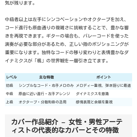
気が残ります。
中級者以上は左手にシンコペーションやオクターブを加え、
コード進行も原曲通りの複雑さに挑戦することで、豊かな響
きを再現できます。ギターの場合も、バレーコードを使った
演奏が必要な部分があるため、正しい指のポジショニングが
重要になります。独特なコードの移り変わりと表情豊かなダ
イナミクスが「楓」の世界観を一層引き立てます。
レベル
主な特徴
ポイント
初級
シンプルなコード・右手メロのみ
メロディー重視、弾き語りに最適
中級
原曲に近い進行・左手アレンジ
ダイナミクスを意識
上級
オクターブ・分散和音の活用
感情表現と余韻を重視
カバー作品紹介 – 女性・男性アーテ
ィストの代表的なカバーとその特徴