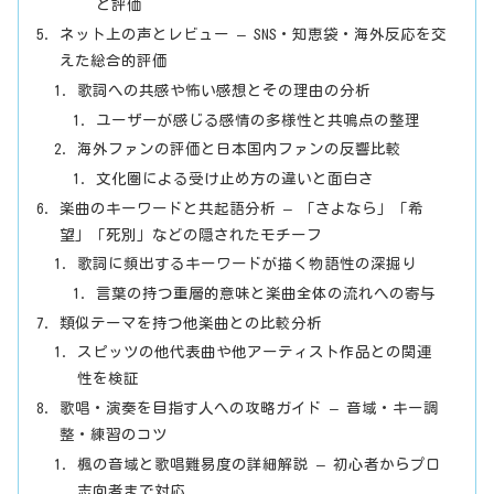
と評価
ネット上の声とレビュー – SNS・知恵袋・海外反応を交
えた総合的評価
歌詞への共感や怖い感想とその理由の分析
ユーザーが感じる感情の多様性と共鳴点の整理
海外ファンの評価と日本国内ファンの反響比較
文化圏による受け止め方の違いと面白さ
楽曲のキーワードと共起語分析 – 「さよなら」「希
望」「死別」などの隠されたモチーフ
歌詞に頻出するキーワードが描く物語性の深掘り
言葉の持つ重層的意味と楽曲全体の流れへの寄与
類似テーマを持つ他楽曲との比較分析
スピッツの他代表曲や他アーティスト作品との関連
性を検証
歌唱・演奏を目指す人への攻略ガイド – 音域・キー調
整・練習のコツ
楓の音域と歌唱難易度の詳細解説 – 初心者からプロ
志向者まで対応