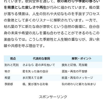
れています。歌詞全体を通じて、
秋の終わりや季節の移ろい
を背景とした寂しさや再生
が巧みに描かれています。楓の葉
が落ちる情景は、人生の別れや大切なものを手放すプロセス
の象徴として多くのリスナーに解釈されています。一方で、
枯れ葉の下に新たな命が芽吹くという自然の循環に、自分自
身の未来や希望の兆しを重ね合わせることができるのもこの
楽曲ならでは。こうした季節性と人生観の重なりが、深い余
韻や共感を呼ぶ理由です。
視点
代表的な歌詞
解釈・ポイント
別れと死別
さよなら 君の声を抱いて
喪失と記憶、死生観
怖さ
君を失った後の自分
孤独・再生の不安感
希望
まだ覚えてる夢
前進・再生のメッセージ
季節感
楓、葉が落ちる比喩
秋の終わりと新たな始まり
スポンサーリンク