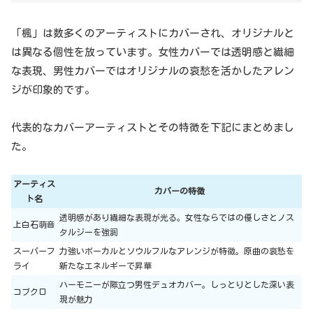
「楓」は数多くのアーティストにカバーされ、オリジナルと
は異なる個性を放っています。女性カバーでは透明感と繊細
な表現、男性カバーではオリジナルの哀愁を活かしたアレン
ジが印象的です。
代表的なカバーアーティストとその特徴を下記にまとめまし
た。
アーティス
カバーの特徴
ト名
透明感があり繊細な表現が光る。女性ならではの優しさとノス
上白石萌音
タルジーを強調
スーパーフ
力強いボーカルとソウルフルなアレンジが特徴。原曲の哀愁を
ライ
新たなエネルギーで昇華
ハーモニーが際立つ男性デュオカバー。しっとりとした深い表
コブクロ
現が魅力